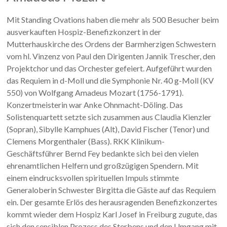
Mit Standing Ovations haben die mehr als 500 Besucher beim
ausverkauften Hospiz-Benefizkonzert in der
Mutterhauskirche des Ordens der Barmherzigen Schwestern
vom hl. Vinzenz von Paul den Dirigenten Jannik Trescher, den
Projektchor und das Orchester gefeiert. Aufgeführt wurden
das Requiem in d-Moll und die Symphonie Nr. 40 g-Moll (KV
550) von Wolfgang Amadeus Mozart (1756-1791).
Konzertmeisterin war Anke Ohnmacht-Döling. Das
Solistenquartett setzte sich zusammen aus Claudia Kienzler
(Sopran), Sibylle Kamphues (Alt), David Fischer (Tenor) und
Clemens Morgenthaler (Bass). RKK Klinikum-
Geschäftsführer Bernd Fey bedankte sich bei den vielen
ehrenamtlichen Helfern und großzügigen Spendern. Mit
einem eindrucksvollen spirituellen Impuls stimmte
Generaloberin Schwester Birgitta die Gäste auf das Requiem
ein. Der gesamte Erlös des herausragenden Benefizkonzertes
kommt wieder dem Hospiz Karl Josef in Freiburg zugute, das
sich den sensiblen Prozess des Sterbens und den Umgang mit