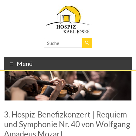
Skip
to
content
Hospiz
Karl
Josef
Menü
–
Freiburg
3. Hospiz-Benefizkonzert | Requiem
und Symphonie Nr. 40 von Wolfgang
Amadeus Mozart