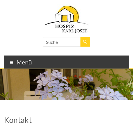
Skip
to
content
Hospiz
Karl
Josef
Menü
–
Freiburg
Kontakt