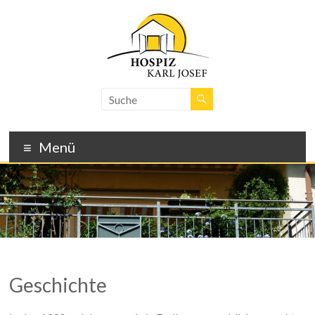
Skip
to
content
Hospiz
Karl
Josef
Menü
–
Freiburg
Geschichte